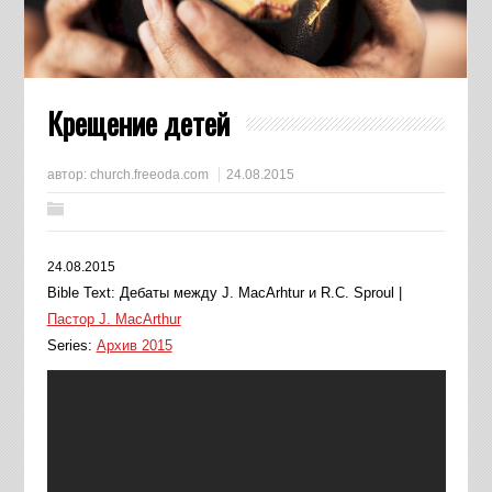
Крещение детей
автор:
church.freeoda.com
24.08.2015
24.08.2015
Bible Text: Дебаты между J. MacArhtur и R.C. Sproul
|
Пастор J. MacArthur
Series:
Архив 2015